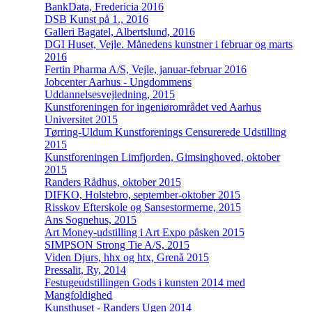
BankData, Fredericia 2016
DSB Kunst på 1., 2016
Galleri Bagatel, Albertslund, 2016
DGI Huset, Vejle. Månedens kunstner i februar og marts
2016
Fertin Pharma A/S, Vejle, januar-februar 2016
Jobcenter Aarhus - Ungdommens
Uddannelsesvejledning, 2015
Kunstforeningen for ingeniørområdet ved Aarhus
Universitet 2015
Tørring-Uldum Kunstforenings Censurerede Udstilling
2015
Kunstforeningen Limfjorden, Gimsinghoved, oktober
2015
Randers Rådhus, oktober 2015
DIFKO, Holstebro, september-oktober 2015
Risskov Efterskole og Sansestormerne, 2015
Ans Sognehus, 2015
Art Money-udstilling i Art Expo påsken 2015
SIMPSON Strong Tie A/S, 2015
Viden Djurs, hhx og htx, Grenå 2015
Pressalit, Ry, 2014
Festugeudstillingen Gods i kunsten 2014 med
Mangfoldighed
Kunsthuset - Randers Ugen 2014