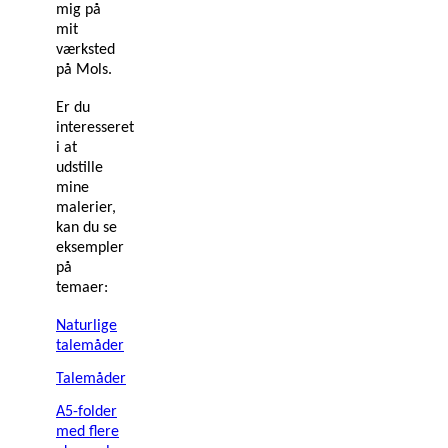
mig på
mit
værksted
på Mols.
Er du
interesseret
i at
udstille
mine
malerier,
kan du se
eksempler
på
temaer:
Naturlige
talemåder
Talemåder
A5-folder
med flere