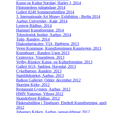
Kunst og Kultur Næshøj, Harlev J, 2014
Flintsmedens julisøndage 2014
Galleri 8240 Sommerudstilling 2014
3. Internationale Art Money Exhibition - Berlin 2014
Aarhus Universitet - Kalø, 2014
Lemvig Rådhus, 2014
Hammel Kunstforening, 2014
Teknologisk Institut, Aarhus, 2014
Tulip, Randers, 2014
Diakonhøjskolen, VIA, Højbjerg, 2013
Vejen Kommune, Kunstforeningen Kunstvejen, 2013
Kunsthuset - Randers Ugen 2013
Centrovice, Vissenbjerg, 2013
Vejlby-Risskov Kunst- og Kulturforening, 2013
Galleri SGS, Sødring, Havndal, 2013
Cykelbørsen, Randers, 2013
Statsbiblioteket, Aarhus, 2013
Balkon Galleriet, Odder, december 2012
Skæring Kirke, 2012
Restaurant Gyngen, Aarhus, 2012
HMN Naturgas, Viborg 2012
Skanderborg Rådhus, 2012
Påskeudstilling i Tinghuset, Ebeltoft Kunstforening, april
2012
Johannes Kirken, Aarhus, januar-februar 2012