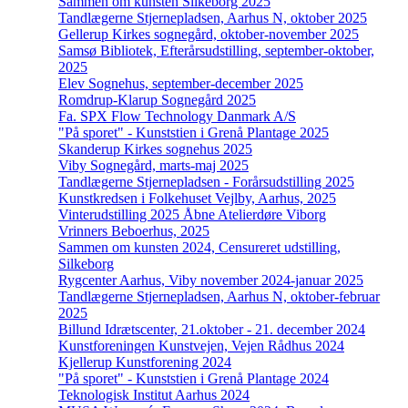
Sammen om kunsten Silkeborg 2025
Tandlægerne Stjernepladsen, Aarhus N, oktober 2025
Gellerup Kirkes sognegård, oktober-november 2025
Samsø Bibliotek, Efterårsudstilling, september-oktober,
2025
Elev Sognehus, september-december 2025
Romdrup-Klarup Sognegård 2025
Fa. SPX Flow Technology Danmark A/S
"På sporet" - Kunststien i Grenå Plantage 2025
Skanderup Kirkes sognehus 2025
Viby Sognegård, marts-maj 2025
Tandlægerne Stjernepladsen - Forårsudstilling 2025
Kunstkredsen i Folkehuset Vejlby, Aarhus, 2025
Vinterudstilling 2025 Åbne Atelierdøre Viborg
Vrinners Beboerhus, 2025
Sammen om kunsten 2024, Censureret udstilling,
Silkeborg
Rygcenter Aarhus, Viby november 2024-januar 2025
Tandlægerne Stjernepladsen, Aarhus N, oktober-februar
2025
Billund Idrætscenter, 21.oktober - 21. december 2024
Kunstforeningen Kunstvejen, Vejen Rådhus 2024
Kjellerup Kunstforening 2024
"På sporet" - Kunststien i Grenå Plantage 2024
Teknologisk Institut Aarhus 2024