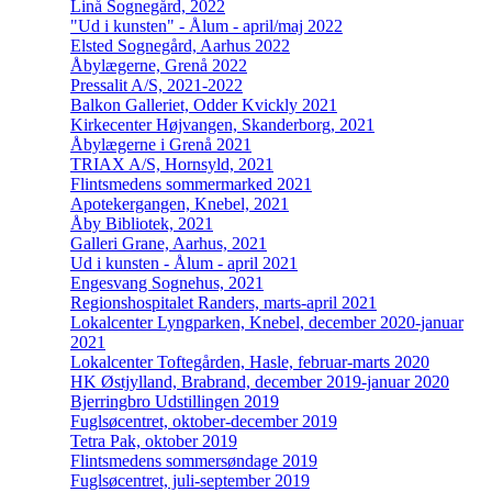
Linå Sognegård, 2022
"Ud i kunsten" - Ålum - april/maj 2022
Elsted Sognegård, Aarhus 2022
Åbylægerne, Grenå 2022
Pressalit A/S, 2021-2022
Balkon Galleriet, Odder Kvickly 2021
Kirkecenter Højvangen, Skanderborg, 2021
Åbylægerne i Grenå 2021
TRIAX A/S, Hornsyld, 2021
Flintsmedens sommermarked 2021
Apotekergangen, Knebel, 2021
Åby Bibliotek, 2021
Galleri Grane, Aarhus, 2021
Ud i kunsten - Ålum - april 2021
Engesvang Sognehus, 2021
Regionshospitalet Randers, marts-april 2021
Lokalcenter Lyngparken, Knebel, december 2020-januar
2021
Lokalcenter Toftegården, Hasle, februar-marts 2020
HK Østjylland, Brabrand, december 2019-januar 2020
Bjerringbro Udstillingen 2019
Fuglsøcentret, oktober-december 2019
Tetra Pak, oktober 2019
Flintsmedens sommersøndage 2019
Fuglsøcentret, juli-september 2019