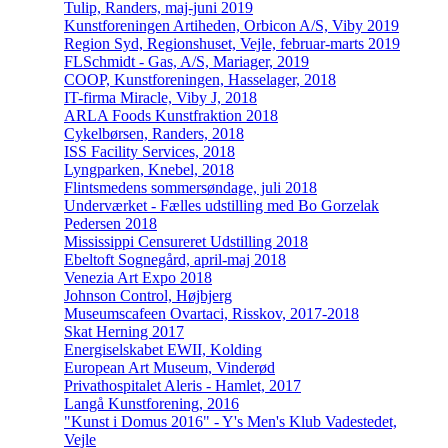
Tulip, Randers, maj-juni 2019
Kunstforeningen Artiheden, Orbicon A/S, Viby 2019
Region Syd, Regionshuset, Vejle, februar-marts 2019
FLSchmidt - Gas, A/S, Mariager, 2019
COOP, Kunstforeningen, Hasselager, 2018
IT-firma Miracle, Viby J, 2018
ARLA Foods Kunstfraktion 2018
Cykelbørsen, Randers, 2018
ISS Facility Services, 2018
Lyngparken, Knebel, 2018
Flintsmedens sommersøndage, juli 2018
Underværket - Fælles udstilling med Bo Gorzelak
Pedersen 2018
Mississippi Censureret Udstilling 2018
Ebeltoft Sognegård, april-maj 2018
Venezia Art Expo 2018
Johnson Control, Højbjerg
Museumscafeen Ovartaci, Risskov, 2017-2018
Skat Herning 2017
Energiselskabet EWII, Kolding
European Art Museum, Vinderød
Privathospitalet Aleris - Hamlet, 2017
Langå Kunstforening, 2016
"Kunst i Domus 2016" - Y's Men's Klub Vadestedet,
Vejle