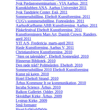
Jysk Pædagogseminarium - VIA Aarhus, 2011
Kunstklubben ANA, Aarhus Universitet 2011
Jysk Tandpleje Center, Egå, 2011
Sommerudstilling, Ebeltoft Kunstforening, 2011
CUG's sommerudstilling, Fortegården, 2011
AarhusKarlhamn ABB Kunstforening, Aarhus, 2011
Påskefestival Ebeltoft Kunstforening, 2011
Kunstforeningen Mars Art, Danish Crown, Randers,
april 2011
YIT A/S, Fredericia, marts-april 2011
Hasle Kunstforening, Aarhus V, 2011
Christiansbjerg Kunstforening, 2010
"Sten og talemåder", Ebeltoft Sognegård, 2010
Hinnerup Bibliotek, 2010
Den røde tråd? Politigården, Ebeltoft, 2010
Sommerudstilling 2010 Ebeltoft Kunstforening
Kunst på kajen, 2010
Hotel Ebeltoft Strand, 2010
Århus Kommune It og kommunikation, 2010
Incuba Science, Århus, 2010
Balkon Galleriet, Odder, 2010
Skjoldhøj Kirke, Århus, 2009
Lystrup Kirke, 2009
Små formater
HeartArtWorldWide