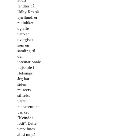
2025
fandtes på
Udby Kro på
Sjælland, er
nu lukket,
og alle
værker
overgivet
som en
samling til
den
internationale
højskole i
Helsingør.
Jeg har
siden
museets
stiftelse
været
repræsenteret
værket
"Kvinde i
rødt". Dette
værk fines
altså nu på