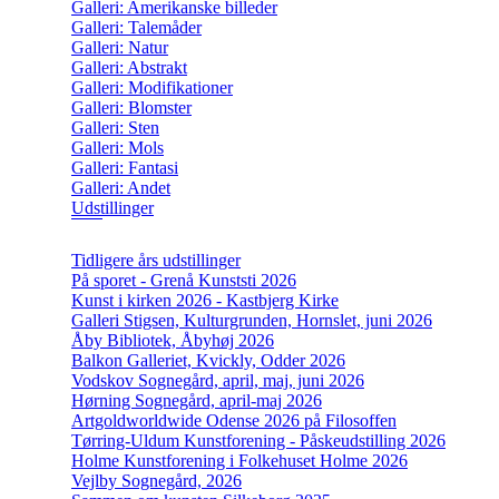
Galleri: Amerikanske billeder
Galleri: Talemåder
Galleri: Natur
Galleri: Abstrakt
Galleri: Modifikationer
Galleri: Blomster
Galleri: Sten
Galleri: Mols
Galleri: Fantasi
Galleri: Andet
Udstillinger
Tidligere års udstillinger
På sporet - Grenå Kunststi 2026
Kunst i kirken 2026 - Kastbjerg Kirke
Galleri Stigsen, Kulturgrunden, Hornslet, juni 2026
Åby Bibliotek, Åbyhøj 2026
Balkon Galleriet, Kvickly, Odder 2026
Vodskov Sognegård, april, maj, juni 2026
Hørning Sognegård, april-maj 2026
Artgoldworldwide Odense 2026 på Filosoffen
Tørring-Uldum Kunstforening - Påskeudstilling 2026
Holme Kunstforening i Folkehuset Holme 2026
Vejlby Sognegård, 2026