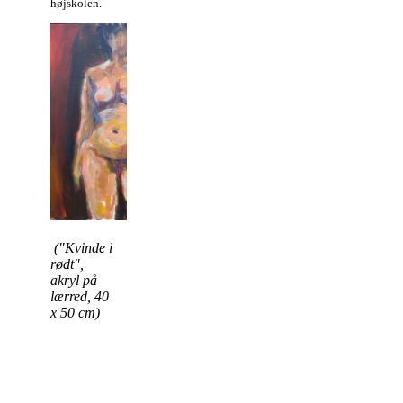
højskolen.
("Kvinde i
rødt",
akryl på
lærred, 40
x 50 cm)