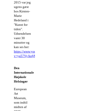
2015 var jeg
ugens gæst
hos Kirsten-
Marie
Hedeland i
"Kunst for
tiden".
Udsendelsen
varer 30
minutter og
kan ses her:
https://www.youtube.com/watch?
v=ya57VyAofjM
Den
Internationale
Højskole
Helsingør
European
Art
Museum,
som indtil
midten af