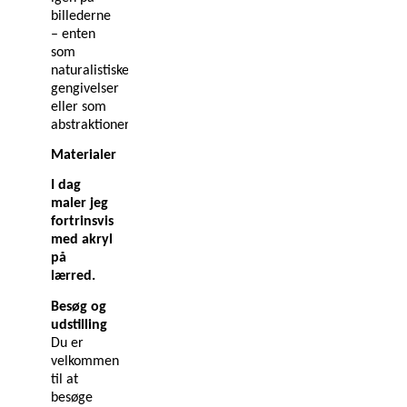
billederne
– enten
som
naturalistiske
gengivelser
eller som
abstraktioner.
Materialer
I dag
maler jeg
fortrinsvis
med akryl
på
lærred.
Besøg og
udstilling
Du er
velkommen
til at
besøge