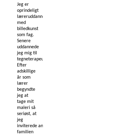
Jeg er
oprindeligt
læreruddannet
med
billedkunst
som fag.
Senere
uddannede
jeg mig til
tegneterapeut.
Efter
adskillige
år som
lærer
begyndte
jeg at
tage mit
maleri så
seriøst, at
jeg
inviterede andre
end
familien