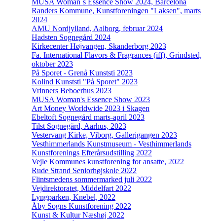
MUSA Woman´s Essence Show 2024, Barcelona
Randers Kommune, Kunstforeningen "Laksen", marts
2024
AMU Nordjylland, Aalborg, februar 2024
Hadsten Sognegård 2024
Kirkecenter Højvangen, Skanderborg 2023
Fa. International Flavors & Fragrances (iff), Grindsted,
oktober 2023
På Sporet - Grenå Kunststi 2023
Kolind Kunststi "På Sporet" 2023
Vrinners Beboerhus 2023
MUSA Woman's Essence Show 2023
Art Money Worldwide 2023 i Skagen
Ebeltoft Sognegård marts-april 2023
Tilst Sognegård, Aarhus, 2023
Vestervang Kirke, Viborg, Gallerigangen 2023
Vesthimmerlands Kunstmuseum - Vesthimmerlands
Kunstforenings Efterårsudstilling 2022
Vejle Kommunes kunstforening for ansatte, 2022
Rude Strand Seniorhøjskole 2022
Flintsmedens sommermarked juli 2022
Vejdirektoratet, Middelfart 2022
Lyngparken, Knebel, 2022
Åby Sogns Kunstforening 2022
Kunst & Kultur Næshøj 2022