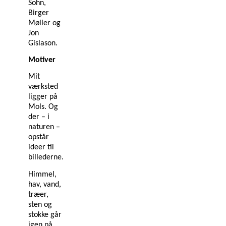
Sohn,
Birger
Møller og
Jon
Gislason.
Motiver
Mit
værksted
ligger på
Mols. Og
der – i
naturen –
opstår
ideer til
billederne.
Himmel,
hav, vand,
træer,
sten og
stokke går
igen på