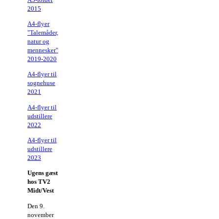
2015
A4-flyer
"Talemåder,
natur og
mennesker"
2019-2020
A4-flyer til
sognehuse
2021
A4-flyer til
udstillere
2022
A4-flyer til
udstillere
2023
Ugens gæst
hos TV2
Midt/Vest
Den 9.
november