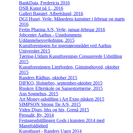
BankData, Fredericia 2016
DSB Kunst på 1., 2016
Galleri Bagatel, Albertslund, 2016
DGI Huset, Vejle. Månedens kunstner i februar og marts
2016
Fertin Pharma A/S, Vejle, januar-februar 2016
Jobcenter Aarhus - Ungdommens
Uddannelsesvejledning, 2015
Kunstforeningen for ingeniørområdet ved Aarhus
Universitet 2015
Tørring-Uldum Kunstforenings Censurerede Udstilling
2015
Kunstforeningen Limfjorden, Gimsinghoved, oktober
2015
Randers Rådhus, oktober 2015
DIFKO, Holstebro, september-oktober 2015
Risskov Efterskole og Sansestormerne, 2015
Ans Sognehus, 2015
Art Money-udstilling i Art Expo påsken 2015
SIMPSON Strong Tie A/S, 2015
Viden Djurs, hhx og htx, Grenå 2015
Pressalit, Ry, 2014
Festugeudstillingen Gods i kunsten 2014 med
Mangfoldighed
Kunsthuset - Randers Ugen 2014