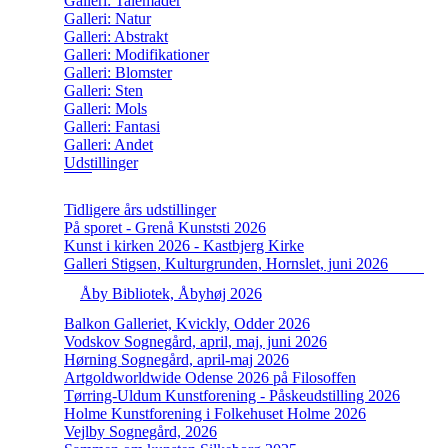
Galleri: Talemåder
Galleri: Natur
Galleri: Abstrakt
Galleri: Modifikationer
Galleri: Blomster
Galleri: Sten
Galleri: Mols
Galleri: Fantasi
Galleri: Andet
Udstillinger
Tidligere års udstillinger
På sporet - Grenå Kunststi 2026
Kunst i kirken 2026 - Kastbjerg Kirke
Galleri Stigsen, Kulturgrunden, Hornslet, juni 2026
Åby Bibliotek, Åbyhøj 2026
Balkon Galleriet, Kvickly, Odder 2026
Vodskov Sognegård, april, maj, juni 2026
Hørning Sognegård, april-maj 2026
Artgoldworldwide Odense 2026 på Filosoffen
Tørring-Uldum Kunstforening - Påskeudstilling 2026
Holme Kunstforening i Folkehuset Holme 2026
Vejlby Sognegård, 2026