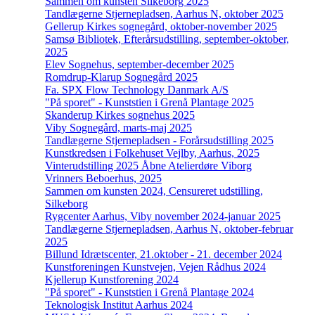
Sammen om kunsten Silkeborg 2025
Tandlægerne Stjernepladsen, Aarhus N, oktober 2025
Gellerup Kirkes sognegård, oktober-november 2025
Samsø Bibliotek, Efterårsudstilling, september-oktober,
2025
Elev Sognehus, september-december 2025
Romdrup-Klarup Sognegård 2025
Fa. SPX Flow Technology Danmark A/S
"På sporet" - Kunststien i Grenå Plantage 2025
Skanderup Kirkes sognehus 2025
Viby Sognegård, marts-maj 2025
Tandlægerne Stjernepladsen - Forårsudstilling 2025
Kunstkredsen i Folkehuset Vejlby, Aarhus, 2025
Vinterudstilling 2025 Åbne Atelierdøre Viborg
Vrinners Beboerhus, 2025
Sammen om kunsten 2024, Censureret udstilling,
Silkeborg
Rygcenter Aarhus, Viby november 2024-januar 2025
Tandlægerne Stjernepladsen, Aarhus N, oktober-februar
2025
Billund Idrætscenter, 21.oktober - 21. december 2024
Kunstforeningen Kunstvejen, Vejen Rådhus 2024
Kjellerup Kunstforening 2024
"På sporet" - Kunststien i Grenå Plantage 2024
Teknologisk Institut Aarhus 2024