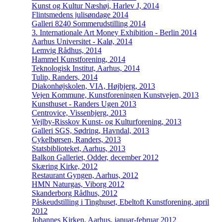
Kunst og Kultur Næshøj, Harlev J, 2014
Flintsmedens julisøndage 2014
Galleri 8240 Sommerudstilling 2014
3. Internationale Art Money Exhibition - Berlin 2014
Aarhus Universitet - Kalø, 2014
Lemvig Rådhus, 2014
Hammel Kunstforening, 2014
Teknologisk Institut, Aarhus, 2014
Tulip, Randers, 2014
Diakonhøjskolen, VIA, Højbjerg, 2013
Vejen Kommune, Kunstforeningen Kunstvejen, 2013
Kunsthuset - Randers Ugen 2013
Centrovice, Vissenbjerg, 2013
Vejlby-Risskov Kunst- og Kulturforening, 2013
Galleri SGS, Sødring, Havndal, 2013
Cykelbørsen, Randers, 2013
Statsbiblioteket, Aarhus, 2013
Balkon Galleriet, Odder, december 2012
Skæring Kirke, 2012
Restaurant Gyngen, Aarhus, 2012
HMN Naturgas, Viborg 2012
Skanderborg Rådhus, 2012
Påskeudstilling i Tinghuset, Ebeltoft Kunstforening, april
2012
Johannes Kirken, Aarhus, januar-februar 2012