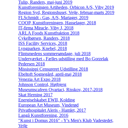
Tulip, Randers, maj-juni 2019
Kunstforeningen Artiheden, Orbicon A/S, Viby 2019
Region Syd, Regionshuset, Vejle, februar-marts 2019
FLSchmidt - Gas, A/S, Mariager, 2019
COOP, Kunstforeningen, Hasselager, 2018
IT-firma Miracle, Viby J, 2018
ARLA Foods Kunstfraktion 2018
Cykelbørsen, Randers, 2018
ISS Facility Services, 2018
Lyngparken, Knebel, 2018
Flintsmedens sommersøndage, juli 2018
Underværket - Fælles udstilling med Bo Gorzelak
Pedersen 2018
Mississippi Censureret Udstilling 2018
Ebeltoft Sognegård, april-maj 2018
Venezia Art Expo 2018
Johnson Control, Højbjerg
Museumscafeen Ovartaci, Risskov, 2017-2018
Skat Herning 2017
Energiselskabet EWII, Kolding
European Art Museum, Vinderød
Privathospitalet Aleris - Hamlet, 2017
Langå Kunstforening, 2016
"Kunst i Domus 2016" - Y's Men's Klub Vadestedet,
Vejle