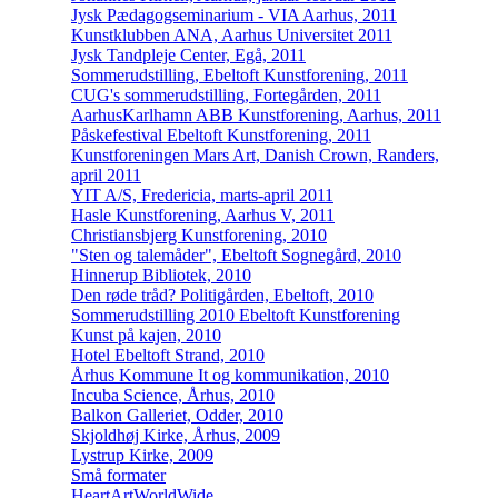
Jysk Pædagogseminarium - VIA Aarhus, 2011
Kunstklubben ANA, Aarhus Universitet 2011
Jysk Tandpleje Center, Egå, 2011
Sommerudstilling, Ebeltoft Kunstforening, 2011
CUG's sommerudstilling, Fortegården, 2011
AarhusKarlhamn ABB Kunstforening, Aarhus, 2011
Påskefestival Ebeltoft Kunstforening, 2011
Kunstforeningen Mars Art, Danish Crown, Randers,
april 2011
YIT A/S, Fredericia, marts-april 2011
Hasle Kunstforening, Aarhus V, 2011
Christiansbjerg Kunstforening, 2010
"Sten og talemåder", Ebeltoft Sognegård, 2010
Hinnerup Bibliotek, 2010
Den røde tråd? Politigården, Ebeltoft, 2010
Sommerudstilling 2010 Ebeltoft Kunstforening
Kunst på kajen, 2010
Hotel Ebeltoft Strand, 2010
Århus Kommune It og kommunikation, 2010
Incuba Science, Århus, 2010
Balkon Galleriet, Odder, 2010
Skjoldhøj Kirke, Århus, 2009
Lystrup Kirke, 2009
Små formater
HeartArtWorldWide