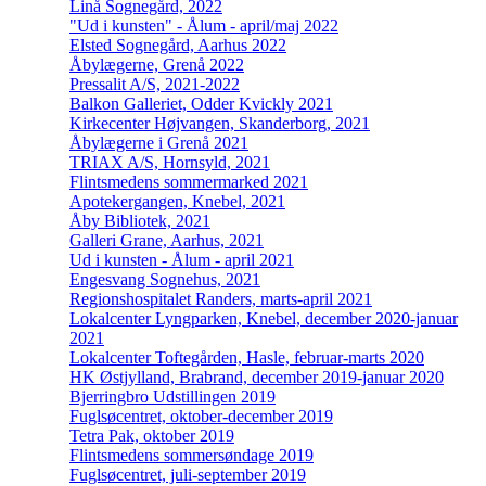
Linå Sognegård, 2022
"Ud i kunsten" - Ålum - april/maj 2022
Elsted Sognegård, Aarhus 2022
Åbylægerne, Grenå 2022
Pressalit A/S, 2021-2022
Balkon Galleriet, Odder Kvickly 2021
Kirkecenter Højvangen, Skanderborg, 2021
Åbylægerne i Grenå 2021
TRIAX A/S, Hornsyld, 2021
Flintsmedens sommermarked 2021
Apotekergangen, Knebel, 2021
Åby Bibliotek, 2021
Galleri Grane, Aarhus, 2021
Ud i kunsten - Ålum - april 2021
Engesvang Sognehus, 2021
Regionshospitalet Randers, marts-april 2021
Lokalcenter Lyngparken, Knebel, december 2020-januar
2021
Lokalcenter Toftegården, Hasle, februar-marts 2020
HK Østjylland, Brabrand, december 2019-januar 2020
Bjerringbro Udstillingen 2019
Fuglsøcentret, oktober-december 2019
Tetra Pak, oktober 2019
Flintsmedens sommersøndage 2019
Fuglsøcentret, juli-september 2019