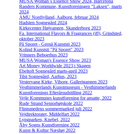
MUSA Woman´s Essence Show 2024, Barcelona
Randers Kommune, Kunstforeningen "Laksen", marts
2024
AMU Nordjylland, Aalborg, februar 2024
Hadsten Sognegård 2024
Kirkecenter Højvangen, Skanderborg 2023
Fa. International Flavors & Fragrances (iff), Grindsted,
oktober 2023
På Sporet - Grenå Kunststi 2023
Kolind Kunststi "På Sporet" 2023
Vrinners Beboerhus 2023
MUSA Woman's Essence Show 2023
Art Money Worldwide 2023 i Skagen
Ebeltoft Sognegård marts-april 2023
Tilst Sognegård, Aarhus, 2023
Vestervang Kirke, Viborg, Gallerigangen 2023
Vesthimmerlands Kunstmuseum - Vesthimmerlands
Kunstforenings Efterårsudstilling 2022
Vejle Kommunes kunstforening for ansatte, 2022
Rude Strand Seniorhøjskole 2022
Flintsmedens sommermarked juli 2022
Vejdirektoratet, Middelfart 2022
Lyngparken, Knebel, 2022
Åby Sogns Kunstforening 2022
Kunst & Kultur Næshøj 2022