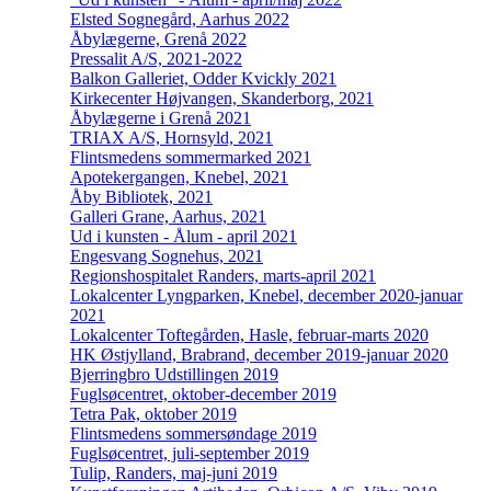
Elsted Sognegård, Aarhus 2022
Åbylægerne, Grenå 2022
Pressalit A/S, 2021-2022
Balkon Galleriet, Odder Kvickly 2021
Kirkecenter Højvangen, Skanderborg, 2021
Åbylægerne i Grenå 2021
TRIAX A/S, Hornsyld, 2021
Flintsmedens sommermarked 2021
Apotekergangen, Knebel, 2021
Åby Bibliotek, 2021
Galleri Grane, Aarhus, 2021
Ud i kunsten - Ålum - april 2021
Engesvang Sognehus, 2021
Regionshospitalet Randers, marts-april 2021
Lokalcenter Lyngparken, Knebel, december 2020-januar
2021
Lokalcenter Toftegården, Hasle, februar-marts 2020
HK Østjylland, Brabrand, december 2019-januar 2020
Bjerringbro Udstillingen 2019
Fuglsøcentret, oktober-december 2019
Tetra Pak, oktober 2019
Flintsmedens sommersøndage 2019
Fuglsøcentret, juli-september 2019
Tulip, Randers, maj-juni 2019