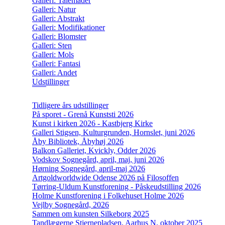
Galleri: Talemåder
Galleri: Natur
Galleri: Abstrakt
Galleri: Modifikationer
Galleri: Blomster
Galleri: Sten
Galleri: Mols
Galleri: Fantasi
Galleri: Andet
Udstillinger
Tidligere års udstillinger
På sporet - Grenå Kunststi 2026
Kunst i kirken 2026 - Kastbjerg Kirke
Galleri Stigsen, Kulturgrunden, Hornslet, juni 2026
Åby Bibliotek, Åbyhøj 2026
Balkon Galleriet, Kvickly, Odder 2026
Vodskov Sognegård, april, maj, juni 2026
Hørning Sognegård, april-maj 2026
Artgoldworldwide Odense 2026 på Filosoffen
Tørring-Uldum Kunstforening - Påskeudstilling 2026
Holme Kunstforening i Folkehuset Holme 2026
Vejlby Sognegård, 2026
Sammen om kunsten Silkeborg 2025
Tandlægerne Stjernepladsen, Aarhus N, oktober 2025