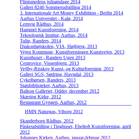
Flintsmedens julisøndage 2014
Galleri 8240 Sommerudstilling 2014
3. Internationale Art Money Exhibition - Berlin 2014
Aarhus Universitet - Kalø, 2014
Lemvig Rådhus, 2014
Hammel Kunstforening, 2014
Teknologisk Institut, Aarhus, 2014
Tulip, Randers, 2014
Diakonhøjskolen, VIA, Højbjerg, 2013
Vejen Kommune, Kunstforeningen Kunstvejen, 2013
Kunsthuset - Randers Ugen 2013
Centrovice, Vissenbjerg, 2013
Vejlby-Risskov Kunst- og Kulturforening, 2013
Galleri SGS, Sødring, Havndal, 2013
Cykelbørsen, Randers, 2013
Statsbiblioteket, Aarhus, 2013
Balkon Galleriet, Odder, december 2012
Skæring Kirke, 2012
Restaurant Gyngen, Aarhus, 2012
HMN Naturgas, Viborg 2012
Skanderborg Rådhus, 2012
Påskeudstilling i Tinghuset, Ebeltoft Kunstforening, april
2012
Johannes Kirken, Aarhus, januar-februar 2012