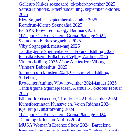
Gellerup Kirkes sognegård, oktober-november 2025
Samsø Bibliotek, Efterårsudstilling, september-oktober,
2025
Elev Sognehus, september-december 2025
Romdrup-Klarup Sognegård 2025
Fa. SPX Flow Technology Danmark A/S
"På sporet" - Kunststien i Grenå Plantage 2025
Skanderup Kirkes sognehus 2025
Viby Sognegård, marts-maj 2025
Tandlægerne Stjernepladsen - Forårsudstilling 2025
Kunstkredsen i Folkehuset Vejlby, Aarhus, 2025
Vinterudstilling 2025 Åbne Atelierdøre Viborg
Vrinners Beboerhus, 2025
Sammen om kunsten 2024, Censureret udstilling,
Silkeborg
Rygcenter Aarhus, Viby november 2024-januar 2025
Tandlægerne Stjernepladsen, Aarhus N, oktober-februar
2025
Billund Idrætscenter, 21.oktober - 21. december 2024
Kunstforeningen Kunstvejen, Vejen Rådhus 2024
Kjellerup Kunstforening 2024
"På sporet" - Kunststien i Grenå Plantage 2024
Teknologisk Institut Aarhus 2024
MUSA Woman´s Essence Show 2024, Barcelona
Randers Kommune, Kunstforeningen "Laksen", marts