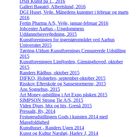
DSB Kunst på 1., 2016
Galleri Bagatel, Albertslund, 2016
DGI Huset, Vejle. Månedens kunstner i februar og marts
2016
Fertin Pharma A/S, Vejle, januar-februar 2016
Jobcenter Aarhus - Ungdommens
Uddannelsesvejledning, 2015
Kunstforeningen for ingeniørområdet ved Aarhus
Universitet 2015
Tørring-Uldum Kunstforenings Censurerede Udstilling
2015
Kunstforeningen Limfjorden, Gimsinghoved, oktober
2015
Randers Rådhus, oktober 2015
DIFKO, Holstebro, september-oktober 2015
Risskov Efterskole og Sansestormerne, 2015
Ans Sognehus, 2015
Art Money-udstilling i Art Expo påsken 2015
SIMPSON Strong Tie A/S, 2015
Viden Djurs, hhx og htx, Grenå 2015
Pressalit, Ry, 2014
Festugeudstillingen Gods i kunsten 2014 med
Mangfoldighed
Kunsthuset - Randers Ugen 2014
Kunst og Kultur Næshøj, Harlev J, 2014