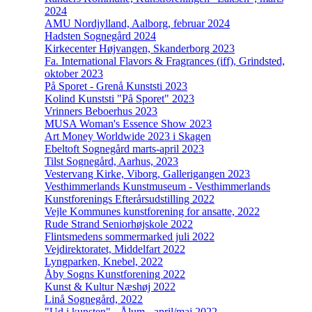
2024
AMU Nordjylland, Aalborg, februar 2024
Hadsten Sognegård 2024
Kirkecenter Højvangen, Skanderborg 2023
Fa. International Flavors & Fragrances (iff), Grindsted,
oktober 2023
På Sporet - Grenå Kunststi 2023
Kolind Kunststi "På Sporet" 2023
Vrinners Beboerhus 2023
MUSA Woman's Essence Show 2023
Art Money Worldwide 2023 i Skagen
Ebeltoft Sognegård marts-april 2023
Tilst Sognegård, Aarhus, 2023
Vestervang Kirke, Viborg, Gallerigangen 2023
Vesthimmerlands Kunstmuseum - Vesthimmerlands
Kunstforenings Efterårsudstilling 2022
Vejle Kommunes kunstforening for ansatte, 2022
Rude Strand Seniorhøjskole 2022
Flintsmedens sommermarked juli 2022
Vejdirektoratet, Middelfart 2022
Lyngparken, Knebel, 2022
Åby Sogns Kunstforening 2022
Kunst & Kultur Næshøj 2022
Linå Sognegård, 2022
"Ud i kunsten" - Ålum - april/maj 2022