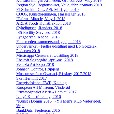
Kunstforeningen Artiheden, Orbicon A/S, Viby 2019
Region Syd, Regionshuset, Vejle, februar-marts 2019
FLSchmidt - Gas, A/S, Mariager, 2019
COOP, Kunstforeningen, Hasselager, 2018
IT-firma Miracle, Viby J, 2018
ARLA Foods Kunstfraktion 2018
Cykelbørsen, Randers, 2018
ISS Facility Services, 2018
Lyngparken, Knebel, 2018
Flintsmedens sommersøndage, juli 2018
Underværket - Fælles udstilling med Bo Gorzelak
Pedersen 2018
Mississippi Censureret Udstilling 2018
Ebeltoft Sognegård, april-maj 2018
Venezia Art Expo 2018
Johnson Control, Højbjerg
Museumscafeen Ovartaci, Risskov, 2017-2018
Skat Herning 2017
Energiselskabet EWII, Kolding
European Art Museum, Vinderød
Privathospitalet Aleris - Hamlet, 2017
Langå Kunstforening, 2016
"Kunst i Domus 2016" - Y's Men's Klub Vadestedet,
Vejle
BankData, Fredericia 2016