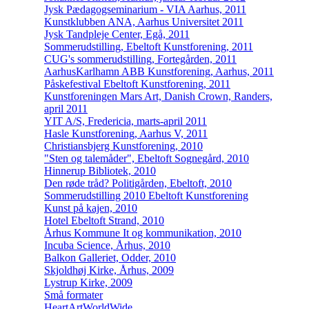
Jysk Pædagogseminarium - VIA Aarhus, 2011
Kunstklubben ANA, Aarhus Universitet 2011
Jysk Tandpleje Center, Egå, 2011
Sommerudstilling, Ebeltoft Kunstforening, 2011
CUG's sommerudstilling, Fortegården, 2011
AarhusKarlhamn ABB Kunstforening, Aarhus, 2011
Påskefestival Ebeltoft Kunstforening, 2011
Kunstforeningen Mars Art, Danish Crown, Randers,
april 2011
YIT A/S, Fredericia, marts-april 2011
Hasle Kunstforening, Aarhus V, 2011
Christiansbjerg Kunstforening, 2010
"Sten og talemåder", Ebeltoft Sognegård, 2010
Hinnerup Bibliotek, 2010
Den røde tråd? Politigården, Ebeltoft, 2010
Sommerudstilling 2010 Ebeltoft Kunstforening
Kunst på kajen, 2010
Hotel Ebeltoft Strand, 2010
Århus Kommune It og kommunikation, 2010
Incuba Science, Århus, 2010
Balkon Galleriet, Odder, 2010
Skjoldhøj Kirke, Århus, 2009
Lystrup Kirke, 2009
Små formater
HeartArtWorldWide