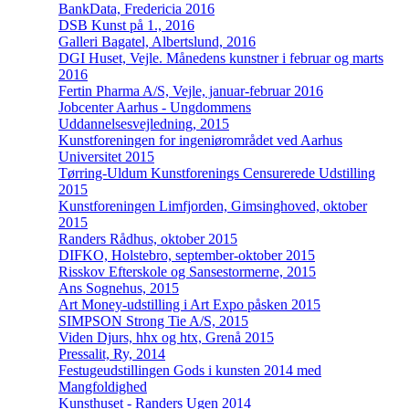
BankData, Fredericia 2016
DSB Kunst på 1., 2016
Galleri Bagatel, Albertslund, 2016
DGI Huset, Vejle. Månedens kunstner i februar og marts
2016
Fertin Pharma A/S, Vejle, januar-februar 2016
Jobcenter Aarhus - Ungdommens
Uddannelsesvejledning, 2015
Kunstforeningen for ingeniørområdet ved Aarhus
Universitet 2015
Tørring-Uldum Kunstforenings Censurerede Udstilling
2015
Kunstforeningen Limfjorden, Gimsinghoved, oktober
2015
Randers Rådhus, oktober 2015
DIFKO, Holstebro, september-oktober 2015
Risskov Efterskole og Sansestormerne, 2015
Ans Sognehus, 2015
Art Money-udstilling i Art Expo påsken 2015
SIMPSON Strong Tie A/S, 2015
Viden Djurs, hhx og htx, Grenå 2015
Pressalit, Ry, 2014
Festugeudstillingen Gods i kunsten 2014 med
Mangfoldighed
Kunsthuset - Randers Ugen 2014