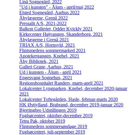
Linå Sognegård, 2022
"Ud i kunsten" - Ålum - april/maj 2022
Elsted Sognegård, Aarhus 2022
Åbylægerne, Grenå 2022
Pressalit A/S, 2021-2022
Balkon Galleriet, Odder Kvickly 2021
Kirkecenter Højvangen, Skanderborg, 2021
Åbylægerne i Grenå 2021
TRIAX A/S, Hornsyld, 2021
Flintsmedens sommermarked 2021
Apotekergangen, Knebel, 2021
Åby Bibliotek, 2021
Galleri Grane, Aarhus, 2021
Ud i kunsten - Ålum - april 2021
Engesvang Sognehus, 2021
Regionshospitalet Randers, marts-april 2021
Lokalcenter Lyngparken, Knebel, december 2020-januar
2021
Lokalcenter Toftegården, Hasle, februar-marts 2020
HK Østjylland, Brabrand, december 2019-januar 2020
Bjerringbro Udstillingen 2019
Fuglsøcentret, oktober-december 2019
Tetra Pak, oktober 2019
Flintsmedens sommersøndage 2019
Fuglsøcentret, juli-september 2019