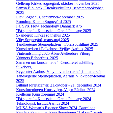
Gellerup Kirkes sognegård, oktober-november 2025
Samsø Bibliotek, Efterårsudstilling, september-oktober,
2025
Elev Sognehus, september-december 2025
Romdrup-Klarup Sognegård 2025
Fa. SPX Flow Technology Danmark A/S
"På sporet" - Kunststien i Grenå Plantage 2025
Skanderup Kirkes sognehus 2025
Viby Sognegård, marts-maj 2025
Tandlægerne Stjernepladsen - Forårsudstilling 2025
Kunstkredsen i Folkehuset Vejlby, Aarhus, 2025
Vinterudstilling 2025 Åbne Atelierdøre Viborg
Vrinners Beboerhus, 2025
Sammen om kunsten 2024, Censureret udstilling,
Silkeborg
Rygcenter Aarhus, Viby november 2024-januar 2025
Tandlægerne Stjernepladsen, Aarhus N, oktober-februar
2025
Billund Idrætscenter, 21.oktober - 21. december 2024
Kunstforeningen Kunstvejen, Vejen Rådhus 2024
Kjellerup Kunstforening 2024
"På sporet" - Kunststien i Grenå Plantage 2024
Teknologisk Institut Aarhus 2024
MUSA Woman´s Essence Show 2024, Barcelona
Randers Kommune, Kunstforeningen "Laksen", marts