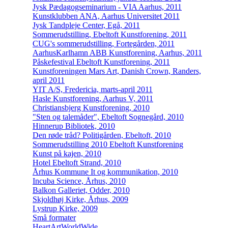
Jysk Pædagogseminarium - VIA Aarhus, 2011
Kunstklubben ANA, Aarhus Universitet 2011
Jysk Tandpleje Center, Egå, 2011
Sommerudstilling, Ebeltoft Kunstforening, 2011
CUG's sommerudstilling, Fortegården, 2011
AarhusKarlhamn ABB Kunstforening, Aarhus, 2011
Påskefestival Ebeltoft Kunstforening, 2011
Kunstforeningen Mars Art, Danish Crown, Randers,
april 2011
YIT A/S, Fredericia, marts-april 2011
Hasle Kunstforening, Aarhus V, 2011
Christiansbjerg Kunstforening, 2010
"Sten og talemåder", Ebeltoft Sognegård, 2010
Hinnerup Bibliotek, 2010
Den røde tråd? Politigården, Ebeltoft, 2010
Sommerudstilling 2010 Ebeltoft Kunstforening
Kunst på kajen, 2010
Hotel Ebeltoft Strand, 2010
Århus Kommune It og kommunikation, 2010
Incuba Science, Århus, 2010
Balkon Galleriet, Odder, 2010
Skjoldhøj Kirke, Århus, 2009
Lystrup Kirke, 2009
Små formater
HeartArtWorldWide