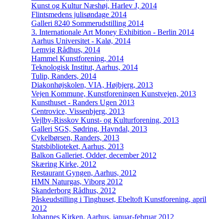
Kunst og Kultur Næshøj, Harlev J, 2014
Flintsmedens julisøndage 2014
Galleri 8240 Sommerudstilling 2014
3. Internationale Art Money Exhibition - Berlin 2014
Aarhus Universitet - Kalø, 2014
Lemvig Rådhus, 2014
Hammel Kunstforening, 2014
Teknologisk Institut, Aarhus, 2014
Tulip, Randers, 2014
Diakonhøjskolen, VIA, Højbjerg, 2013
Vejen Kommune, Kunstforeningen Kunstvejen, 2013
Kunsthuset - Randers Ugen 2013
Centrovice, Vissenbjerg, 2013
Vejlby-Risskov Kunst- og Kulturforening, 2013
Galleri SGS, Sødring, Havndal, 2013
Cykelbørsen, Randers, 2013
Statsbiblioteket, Aarhus, 2013
Balkon Galleriet, Odder, december 2012
Skæring Kirke, 2012
Restaurant Gyngen, Aarhus, 2012
HMN Naturgas, Viborg 2012
Skanderborg Rådhus, 2012
Påskeudstilling i Tinghuset, Ebeltoft Kunstforening, april
2012
Johannes Kirken, Aarhus, januar-februar 2012