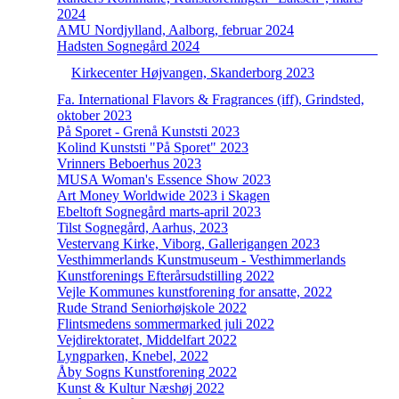
2024
AMU Nordjylland, Aalborg, februar 2024
Hadsten Sognegård 2024
Kirkecenter Højvangen, Skanderborg 2023
Fa. International Flavors & Fragrances (iff), Grindsted,
oktober 2023
På Sporet - Grenå Kunststi 2023
Kolind Kunststi "På Sporet" 2023
Vrinners Beboerhus 2023
MUSA Woman's Essence Show 2023
Art Money Worldwide 2023 i Skagen
Ebeltoft Sognegård marts-april 2023
Tilst Sognegård, Aarhus, 2023
Vestervang Kirke, Viborg, Gallerigangen 2023
Vesthimmerlands Kunstmuseum - Vesthimmerlands
Kunstforenings Efterårsudstilling 2022
Vejle Kommunes kunstforening for ansatte, 2022
Rude Strand Seniorhøjskole 2022
Flintsmedens sommermarked juli 2022
Vejdirektoratet, Middelfart 2022
Lyngparken, Knebel, 2022
Åby Sogns Kunstforening 2022
Kunst & Kultur Næshøj 2022