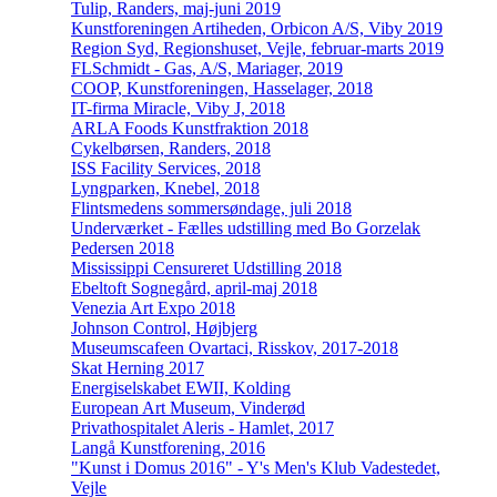
Tulip, Randers, maj-juni 2019
Kunstforeningen Artiheden, Orbicon A/S, Viby 2019
Region Syd, Regionshuset, Vejle, februar-marts 2019
FLSchmidt - Gas, A/S, Mariager, 2019
COOP, Kunstforeningen, Hasselager, 2018
IT-firma Miracle, Viby J, 2018
ARLA Foods Kunstfraktion 2018
Cykelbørsen, Randers, 2018
ISS Facility Services, 2018
Lyngparken, Knebel, 2018
Flintsmedens sommersøndage, juli 2018
Underværket - Fælles udstilling med Bo Gorzelak
Pedersen 2018
Mississippi Censureret Udstilling 2018
Ebeltoft Sognegård, april-maj 2018
Venezia Art Expo 2018
Johnson Control, Højbjerg
Museumscafeen Ovartaci, Risskov, 2017-2018
Skat Herning 2017
Energiselskabet EWII, Kolding
European Art Museum, Vinderød
Privathospitalet Aleris - Hamlet, 2017
Langå Kunstforening, 2016
"Kunst i Domus 2016" - Y's Men's Klub Vadestedet,
Vejle