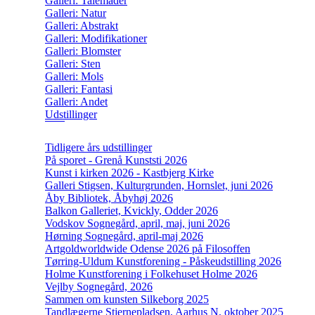
Galleri: Talemåder
Galleri: Natur
Galleri: Abstrakt
Galleri: Modifikationer
Galleri: Blomster
Galleri: Sten
Galleri: Mols
Galleri: Fantasi
Galleri: Andet
Udstillinger
Tidligere års udstillinger
På sporet - Grenå Kunststi 2026
Kunst i kirken 2026 - Kastbjerg Kirke
Galleri Stigsen, Kulturgrunden, Hornslet, juni 2026
Åby Bibliotek, Åbyhøj 2026
Balkon Galleriet, Kvickly, Odder 2026
Vodskov Sognegård, april, maj, juni 2026
Hørning Sognegård, april-maj 2026
Artgoldworldwide Odense 2026 på Filosoffen
Tørring-Uldum Kunstforening - Påskeudstilling 2026
Holme Kunstforening i Folkehuset Holme 2026
Vejlby Sognegård, 2026
Sammen om kunsten Silkeborg 2025
Tandlægerne Stjernepladsen, Aarhus N, oktober 2025