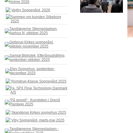
Holme 2026
Vejlby Sognegård, 2026
Sammen om kunsten Silkeborg
2025
Tandlægerne Stjernepladsen,
Aarhus N, oktober 2025
Gellerup Kirkes sognegård,
oktober-november 2025
Samsø Bibliotek, Efterårsudstilling,
september-oktober, 2025
Elev Sognehus, september-
december 2025
Romdrup-Klarup Sognegård 2025
Fa. SPX Flow Technology Danmark
A/S
"På sporet" - Kunststien i Grenå
Plantage 2025
Skanderup Kirkes sognehus 2025
Viby Sognegård, marts-maj 2025
Tandlægerne Stjernepladsen -