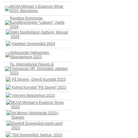
MUSA Woman´s Essence Show
2024, Barcelona
Randers Kommune,
Kunstforeningen "Laksen", marts
2024
AMU Nordjylland, Aalborg, februar
2024
Hadsten Sognegård 2024
Kirkecenter Højvangen,
Skanderborg 2023
Fa. International Flavors &
Fragrances (iff), Grindsted, oktober
2023
På Sporet - Grenå Kunststi 2023
Kolind Kunststi "På Sporet" 2023
Vrinners Beboerhus 2023
MUSA Woman's Essence Show
2023
Art Money Worldwide 2023 i
Skagen
Ebeltoft Sognegård marts-april
2023
Tilst Sognegård, Aarhus, 2023