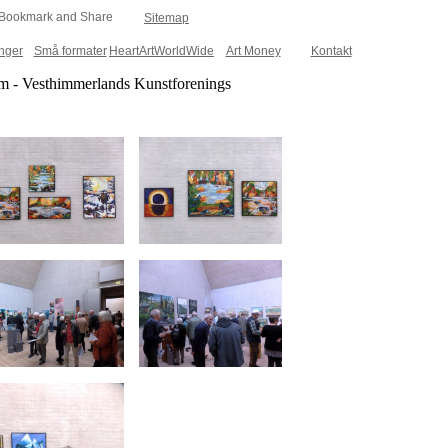
Sitemap
inger
Små formater
HeartArtWorldWide
Art Money
Kontakt
 - Vesthimmerlands Kunstforenings