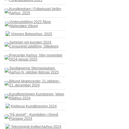
Forårsudstilling 2025
Kunstkredsen i Folkehuset Vejlby,
Aarhus, 2025
Vinterudstilling 2025 Åbne
Atelierdøre Viborg
Vrinners Beboerhus, 2025
Sammen om kunsten 2024,
Censureret udstilling, Silkeborg
Rygcenter Aarhus, Viby november
2024-januar 2025
Tandlægerne Stjernepladsen,
Aarhus N, oktober-februar 2025
Billund Idrætscenter, 21.oktober -
21. december 2024
Kunstforeningen Kunstvejen, Vejen
Rådhus 2024
Kjellerup Kunstforening 2024
"På sporet" - Kunststien i Grenå
Plantage 2024
Teknologisk Institut Aarhus 2024