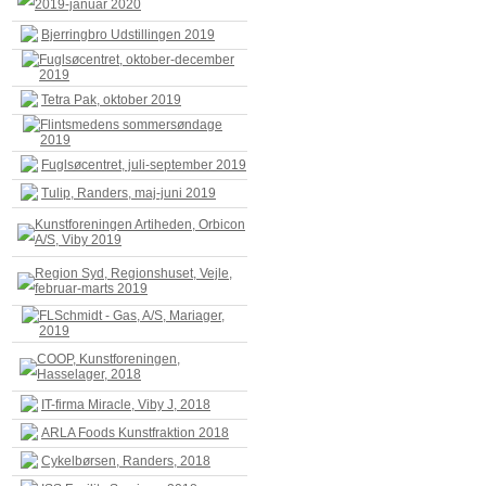
2019-januar 2020
Bjerringbro Udstillingen 2019
Fuglsøcentret, oktober-december
2019
Tetra Pak, oktober 2019
Flintsmedens sommersøndage
2019
Fuglsøcentret, juli-september 2019
Tulip, Randers, maj-juni 2019
Kunstforeningen Artiheden, Orbicon
A/S, Viby 2019
Region Syd, Regionshuset, Vejle,
februar-marts 2019
FLSchmidt - Gas, A/S, Mariager,
2019
COOP, Kunstforeningen,
Hasselager, 2018
IT-firma Miracle, Viby J, 2018
ARLA Foods Kunstfraktion 2018
Cykelbørsen, Randers, 2018