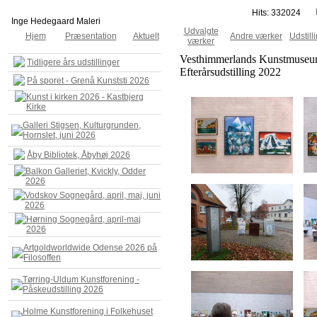
Hits: 332024
Inge Hedegaard Maleri
Udvalgte
Hjem
Præsentation
Aktuelt
Andre værker
Udstill
værker
Vesthimmerlands Kunstmuseum
Tidligere års udstillinger
Efterårsudstilling 2022
På sporet - Grenå Kunststi 2026
Kunst i kirken 2026 - Kastbjerg
Kirke
Galleri Stigsen, Kulturgrunden,
Hornslet, juni 2026
Åby Bibliotek, Åbyhøj 2026
Balkon Galleriet, Kvickly, Odder
2026
Vodskov Sognegård, april, maj, juni
2026
Hørning Sognegård, april-maj
2026
Artgoldworldwide Odense 2026 på
Filosoffen
Tørring-Uldum Kunstforening -
Påskeudstilling 2026
Holme Kunstforening i Folkehuset