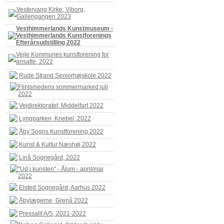
Vestervang Kirke, Viborg,
Gallerigangen 2023
Vesthimmerlands Kunstmuseum -
Vesthimmerlands Kunstforenings
Efterårsudstilling 2022
Vejle Kommunes kunstforening for
ansatte, 2022
Rude Strand Seniorhøjskole 2022
Flintsmedens sommermarked juli
2022
Vejdirektoratet, Middelfart 2022
Lyngparken, Knebel, 2022
Åby Sogns Kunstforening 2022
Kunst & Kultur Næshøj 2022
Linå Sognegård, 2022
"Ud i kunsten" - Ålum - april/maj
2022
Elsted Sognegård, Aarhus 2022
Åbylægerne, Grenå 2022
Pressalit A/S, 2021-2022