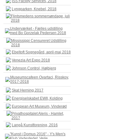
ISS Facility Services, 2018
Lyngparken, Knebel, 2018
Flintsmedens sommersøndage, juli
2018
Underværket - Fælles udstilling
med Bo Gorzelak Pedersen 2018
Mississippi Censureret Udstilling
2018
Ebeltoft Sognegård, april-maj 2018
Venezia Art Expo 2018
Johnson Control, Højbjerg
Museumscafeen Ovartaci, Risskov,
2017-2018
Skat Herning 2017
Energiselskabet EWII, Kolding
European Art Museum, Vinderød
Privathospitalet Aleris - Hamlet,
2017
Langå Kunstforening, 2016
"Kunst i Domus 2016" - Y's Men's
Klub Vadestedet, Vejle