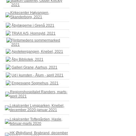
Balkon Galleriet, Odder Kvickly
2021
Kirkecenter Højvangen,
Skanderborg, 2021
Åbylægerne i Grenå 2021
TRIAX A/S, Hornsyld, 2021
Flintsmedens sommermarked
2021
Apotekergangen, Knebel, 2021
Åby Bibliotek, 2021
Galleri Grane, Aarhus, 2021
Ud i kunsten - Ålum - april 2021
Engesvang Sognehus, 2021
Regionshospitalet Randers, marts-
april 2021
Lokalcenter Lyngparken, Knebel,
december 2020-januar 2021
Lokalcenter Toftegården, Hasle,
februar-marts 2020
HK Østjylland, Brabrand, december