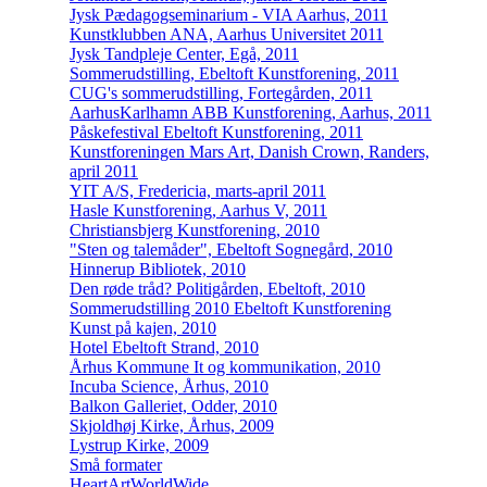
Jysk Pædagogseminarium - VIA Aarhus, 2011
Kunstklubben ANA, Aarhus Universitet 2011
Jysk Tandpleje Center, Egå, 2011
Sommerudstilling, Ebeltoft Kunstforening, 2011
CUG's sommerudstilling, Fortegården, 2011
AarhusKarlhamn ABB Kunstforening, Aarhus, 2011
Påskefestival Ebeltoft Kunstforening, 2011
Kunstforeningen Mars Art, Danish Crown, Randers,
april 2011
YIT A/S, Fredericia, marts-april 2011
Hasle Kunstforening, Aarhus V, 2011
Christiansbjerg Kunstforening, 2010
"Sten og talemåder", Ebeltoft Sognegård, 2010
Hinnerup Bibliotek, 2010
Den røde tråd? Politigården, Ebeltoft, 2010
Sommerudstilling 2010 Ebeltoft Kunstforening
Kunst på kajen, 2010
Hotel Ebeltoft Strand, 2010
Århus Kommune It og kommunikation, 2010
Incuba Science, Århus, 2010
Balkon Galleriet, Odder, 2010
Skjoldhøj Kirke, Århus, 2009
Lystrup Kirke, 2009
Små formater
HeartArtWorldWide