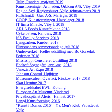
Tulip, Randers, maj-juni 2019
Kunstforeningen Artiheden, Orbicon A/S, Viby 2019
Region Syd, Regionshuset, Vejle, februar-marts 2019
FLSchmidt - Gas, A/S, Mariager, 2019
COOP, Kunstforeningen, Hasselager, 2018
IT-firma Miracle, Viby J, 2018
ARLA Foods Kunstfraktion 2018
Cykelbørsen, Randers, 2018
ISS Facility Services, 2018
Lyngparken, Knebel, 2018
Flintsmedens sommersøndage, juli 2018
Underværket - Fælles udstilling med Bo Gorzelak
Pedersen 2018
Mississippi Censureret Udstilling 2018
Ebeltoft Sognegård, april-maj 2018
Venezia Art Expo 2018
Johnson Control, Højbjerg
Museumscafeen Ovartaci, Risskov, 2017-2018
Skat Herning 2017
Energiselskabet EWII, Kolding
European Art Museum, Vinderød
Privathospitalet Aleris - Hamlet, 2017
Langå Kunstforening, 2016
"Kunst i Domus 2016" - Y's Men's Klub Vadestedet,
Vejle