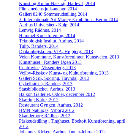
Kunst og Kultur Næshøj, Harlev J, 2014
Flintsmedens julisøndage 2014
Galleri 8240 Sommerudstilling 2014
3. Internationale Art Money Exhibition - Berlin 2014
Aarhus Universitet - Kalø, 2014
Lemvig Rådhus, 2014
Hammel Kunstforening, 2014
Teknologisk Institut, Aarhus, 2014
Tulip, Randers, 2014
Diakonhøjskolen, VIA, Højbjerg, 2013
Vejen Kommune, Kunstforeningen Kunstvejen, 2013
Kunsthuset - Randers Ugen 2013
Centrovice, Vissenbjerg, 2013
Vejlby-Risskov Kunst- og Kulturforening, 2013
Galleri SGS, Sødring, Havndal, 2013
Cykelbørsen, Randers, 2013
Statsbiblioteket, Aarhus, 2013
Balkon Galleriet, Odder, december 2012
Skæring Kirke, 2012
Restaurant Gyngen, Aarhus, 2012
HMN Naturgas, Viborg 2012
Skanderborg Rådhus, 2012
Påskeudstilling i Tinghuset, Ebeltoft Kunstforening, april
2012
Johannes Kirken, Aarhus, januar-februar 2012