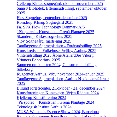
Gellerup Kirkes sognegård, oktober-november 2025
Samsø Bibliotek, Efterårsudstilling, september-oktober,
2025
Elev Sognehus, september-december 2025
Romdrup-Klarup Sognegård 2025
Fa. SPX Flow Technology Danmark A/S
"På sporet" - Kunststien i Grenå Plantage 2025
Skanderup Kirkes sognehus 2025
Viby Sognegård, marts-maj 2025
Tandlægerne Stjernepladsen - Forårsudstilling 2025
Kunstkredsen i Folkehuset Vejlby, Aarhus, 2025
Vinterudstilling 2025 Åbne Atelierdøre Viborg
Vrinners Beboerhus, 2025
Sammen om kunsten 2024, Censureret udstilling,
Silkeborg
Rygcenter Aarhus, Viby november 2024-januar 2025
Tandlægerne Stjernepladsen, Aarhus N, oktober-februar
2025
Billund Idrætscenter, 21.oktober - 21. december 2024
Kunstforeningen Kunstvejen, Vejen Rådhus 2024
Kjellerup Kunstforening 2024
"På sporet" - Kunststien i Grenå Plantage 2024
Teknologisk Institut Aarhus 2024
MUSA Woman´s Essence Show 2024, Barcelona
Randers Kommune, Kunstforeningen "Laksen", marts