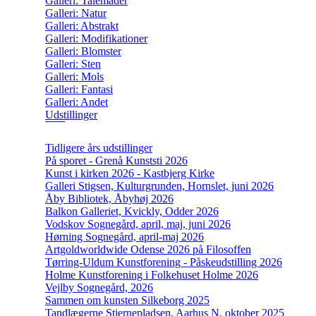
Galleri: Talemåder
Galleri: Natur
Galleri: Abstrakt
Galleri: Modifikationer
Galleri: Blomster
Galleri: Sten
Galleri: Mols
Galleri: Fantasi
Galleri: Andet
Udstillinger
Tidligere års udstillinger
På sporet - Grenå Kunststi 2026
Kunst i kirken 2026 - Kastbjerg Kirke
Galleri Stigsen, Kulturgrunden, Hornslet, juni 2026
Åby Bibliotek, Åbyhøj 2026
Balkon Galleriet, Kvickly, Odder 2026
Vodskov Sognegård, april, maj, juni 2026
Hørning Sognegård, april-maj 2026
Artgoldworldwide Odense 2026 på Filosoffen
Tørring-Uldum Kunstforening - Påskeudstilling 2026
Holme Kunstforening i Folkehuset Holme 2026
Vejlby Sognegård, 2026
Sammen om kunsten Silkeborg 2025
Tandlægerne Stjernepladsen, Aarhus N, oktober 2025