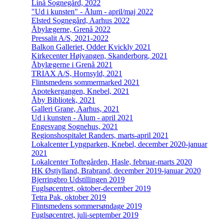
Linå Sognegård, 2022
"Ud i kunsten" - Ålum - april/maj 2022
Elsted Sognegård, Aarhus 2022
Åbylægerne, Grenå 2022
Pressalit A/S, 2021-2022
Balkon Galleriet, Odder Kvickly 2021
Kirkecenter Højvangen, Skanderborg, 2021
Åbylægerne i Grenå 2021
TRIAX A/S, Hornsyld, 2021
Flintsmedens sommermarked 2021
Apotekergangen, Knebel, 2021
Åby Bibliotek, 2021
Galleri Grane, Aarhus, 2021
Ud i kunsten - Ålum - april 2021
Engesvang Sognehus, 2021
Regionshospitalet Randers, marts-april 2021
Lokalcenter Lyngparken, Knebel, december 2020-januar
2021
Lokalcenter Toftegården, Hasle, februar-marts 2020
HK Østjylland, Brabrand, december 2019-januar 2020
Bjerringbro Udstillingen 2019
Fuglsøcentret, oktober-december 2019
Tetra Pak, oktober 2019
Flintsmedens sommersøndage 2019
Fuglsøcentret, juli-september 2019