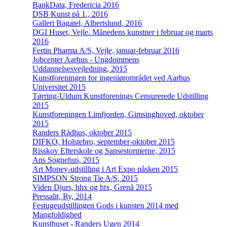
BankData, Fredericia 2016
DSB Kunst på 1., 2016
Galleri Bagatel, Albertslund, 2016
DGI Huset, Vejle. Månedens kunstner i februar og marts
2016
Fertin Pharma A/S, Vejle, januar-februar 2016
Jobcenter Aarhus - Ungdommens
Uddannelsesvejledning, 2015
Kunstforeningen for ingeniørområdet ved Aarhus
Universitet 2015
Tørring-Uldum Kunstforenings Censurerede Udstilling
2015
Kunstforeningen Limfjorden, Gimsinghoved, oktober
2015
Randers Rådhus, oktober 2015
DIFKO, Holstebro, september-oktober 2015
Risskov Efterskole og Sansestormerne, 2015
Ans Sognehus, 2015
Art Money-udstilling i Art Expo påsken 2015
SIMPSON Strong Tie A/S, 2015
Viden Djurs, hhx og htx, Grenå 2015
Pressalit, Ry, 2014
Festugeudstillingen Gods i kunsten 2014 med
Mangfoldighed
Kunsthuset - Randers Ugen 2014