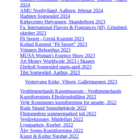
2024
AMU Nordjylland, Aalborg, februar 2024
Hadsten Sognegård 2024
Kirkecenter Højvangen, Skanderborg 2023
Fa. International Flavors & Fragrances (iff), Grindsted,
oktober 2023
På Sporet - Grenå Kunststi 2023
Kolind Kunststi "På Sporet" 2023
Vrinners Beboerhus 2023
MUSA Woman's Essence Show 2023
Art Money Worldwide 2023 i Skagen
Ebeltoft Sognegård marts-april 2023
Tilst Sognegård, Aarhus, 2023
Vestervang Kirke, Viborg, Gallerigangen 2023
Vesthimmerlands Kunstmuseum - Vesthimmerlands
Kunstforenings Efterårsudstilling 2022
Vejle Kommunes kunstforening for ansatte, 2022
Rude Strand Seniorhøjskole 2022
Flintsmedens sommermarked juli 2022
Vejdirektoratet, Middelfart 2022
Lyngparken, Knebel, 2022
Åby Sogns Kunstforening 2022
Kunst & Kultur Næshøj 2022