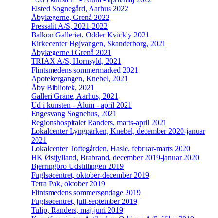
Elsted Sognegård, Aarhus 2022
Åbylægerne, Grenå 2022
Pressalit A/S, 2021-2022
Balkon Galleriet, Odder Kvickly 2021
Kirkecenter Højvangen, Skanderborg, 2021
Åbylægerne i Grenå 2021
TRIAX A/S, Hornsyld, 2021
Flintsmedens sommermarked 2021
Apotekergangen, Knebel, 2021
Åby Bibliotek, 2021
Galleri Grane, Aarhus, 2021
Ud i kunsten - Ålum - april 2021
Engesvang Sognehus, 2021
Regionshospitalet Randers, marts-april 2021
Lokalcenter Lyngparken, Knebel, december 2020-januar
2021
Lokalcenter Toftegården, Hasle, februar-marts 2020
HK Østjylland, Brabrand, december 2019-januar 2020
Bjerringbro Udstillingen 2019
Fuglsøcentret, oktober-december 2019
Tetra Pak, oktober 2019
Flintsmedens sommersøndage 2019
Fuglsøcentret, juli-september 2019
Tulip, Randers, maj-juni 2019