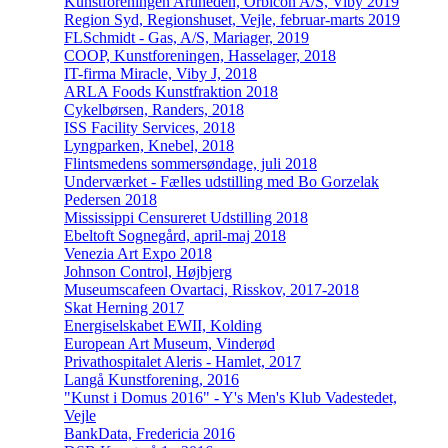
Kunstforeningen Artiheden, Orbicon A/S, Viby 2019
Region Syd, Regionshuset, Vejle, februar-marts 2019
FLSchmidt - Gas, A/S, Mariager, 2019
COOP, Kunstforeningen, Hasselager, 2018
IT-firma Miracle, Viby J, 2018
ARLA Foods Kunstfraktion 2018
Cykelbørsen, Randers, 2018
ISS Facility Services, 2018
Lyngparken, Knebel, 2018
Flintsmedens sommersøndage, juli 2018
Underværket - Fælles udstilling med Bo Gorzelak
Pedersen 2018
Mississippi Censureret Udstilling 2018
Ebeltoft Sognegård, april-maj 2018
Venezia Art Expo 2018
Johnson Control, Højbjerg
Museumscafeen Ovartaci, Risskov, 2017-2018
Skat Herning 2017
Energiselskabet EWII, Kolding
European Art Museum, Vinderød
Privathospitalet Aleris - Hamlet, 2017
Langå Kunstforening, 2016
"Kunst i Domus 2016" - Y's Men's Klub Vadestedet,
Vejle
BankData, Fredericia 2016