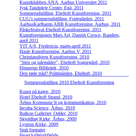
Kunstklubben ANA, Aarhus Universitet 2011
Jysk Tandpleje Center, Egå, 2011
Sommerudstilling, Ebeltoft Kunstforening, 2011
CUG's sommerudstilling, Fortegården, 2011
AarhusKarlhamn ABB Kunstforening, Aarhus, 2011
Påskefestival Ebeltoft Kunstforening, 2011
Kunstforeningen Mars Art, Danish Crown, Randers,
april 2011
YIT A/S, Fredericia, marts-april 2011
Hasle Kunstforening, Aarhus V, 2011
Christiansbjerg Kunstforening, 2010
"Sten og talemåder", Ebeltoft Sognegård, 2010
Hinnerup Bibliotek, 2010
Den røde tråd? Politigården, Ebeltoft, 2010
Sommerudstilling 2010 Ebeltoft Kunstforening
Kunst på kajen, 2010
Hotel Ebeltoft Strand, 2010
Århus Kommune It og kommunikation, 2010
Incuba Science, Århus, 2010
Balkon Galleriet, Odder, 2010
Skjoldhøj Kirke, Århus, 2009
Lystrup Kirke, 2009
Små formater
HeartArtWorldWide