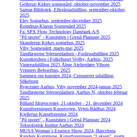
Gellerup Kirkes sognegård, oktober-november 2025
Samsø Bibliotek, Efterårsudstilling, september-oktober,
2025
Elev Sognehus, september-december 2025
Romdrup-Klarup Sognegård 2025
Fa. SPX Flow Technology Danmark A/S
"På sporet" - Kunststien i Grenå Plantage 2025
Skanderup Kirkes sognehus 2025
Viby Sognegård, marts-maj 2025
Tandlægerne Stjernepladsen - Forårsudstilling 2025
Kunstkredsen i Folkehuset Vejlby, Aarhus, 2025
Vinterudstilling 2025 Åbne Atelierdøre Viborg
Vrinners Beboerhus, 2025
Sammen om kunsten 2024, Censureret udstilling,
Silkeborg
Rygcenter Aarhus, Viby november 2024-januar 2025
Tandlægerne Stjernepladsen, Aarhus N, oktober-februar
2025
Billund Idrætscenter, 21.oktober - 21. december 2024
Kunstforeningen Kunstvejen, Vejen Rådhus 2024
Kjellerup Kunstforening 2024
"På sporet" - Kunststien i Grenå Plantage 2024
Teknologisk Institut Aarhus 2024
MUSA Woman´s Essence Show 2024, Barcelona
Randers Kommune, Kunstforeningen "Laksen", marts