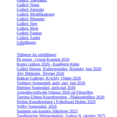
Galleri: Talemåder
Galleri: Natur
Galleri: Abstrakt
Galleri: Modifikationer
Galleri: Blomster
Galleri: Sten
Galleri: Mols
Galleri: Fantasi
Galleri: Andet
Udstillinger
Tidligere års udstillinger
På sporet - Grenå Kunststi 2026
Kunst i kirken 2026 - Kastbjerg Kirke
Galleri Stigsen, Kulturgrunden, Hornslet, juni 2026
Åby Bibliotek, Åbyhøj 2026
Balkon Galleriet, Kvickly, Odder 2026
Vodskov Sognegård, april, maj, juni 2026
Hørning Sognegård, april-maj 2026
Artgoldworldwide Odense 2026 på Filosoffen
Tørring-Uldum Kunstforening - Påskeudstilling 2026
Holme Kunstforening i Folkehuset Holme 2026
Vejlby Sognegård, 2026
Sammen om kunsten Silkeborg 2025
Tandlægerne Stjernepladsen, Aarhus N, oktober 2025