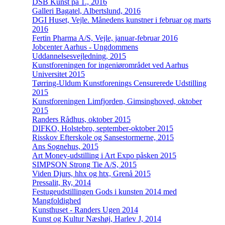
DSB Kunst på 1., 2016
Galleri Bagatel, Albertslund, 2016
DGI Huset, Vejle. Månedens kunstner i februar og marts
2016
Fertin Pharma A/S, Vejle, januar-februar 2016
Jobcenter Aarhus - Ungdommens
Uddannelsesvejledning, 2015
Kunstforeningen for ingeniørområdet ved Aarhus
Universitet 2015
Tørring-Uldum Kunstforenings Censurerede Udstilling
2015
Kunstforeningen Limfjorden, Gimsinghoved, oktober
2015
Randers Rådhus, oktober 2015
DIFKO, Holstebro, september-oktober 2015
Risskov Efterskole og Sansestormerne, 2015
Ans Sognehus, 2015
Art Money-udstilling i Art Expo påsken 2015
SIMPSON Strong Tie A/S, 2015
Viden Djurs, hhx og htx, Grenå 2015
Pressalit, Ry, 2014
Festugeudstillingen Gods i kunsten 2014 med
Mangfoldighed
Kunsthuset - Randers Ugen 2014
Kunst og Kultur Næshøj, Harlev J, 2014