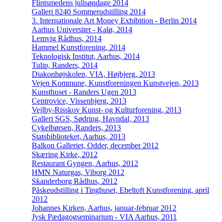
Flintsmedens julisøndage 2014
Galleri 8240 Sommerudstilling 2014
3. Internationale Art Money Exhibition - Berlin 2014
Aarhus Universitet - Kalø, 2014
Lemvig Rådhus, 2014
Hammel Kunstforening, 2014
Teknologisk Institut, Aarhus, 2014
Tulip, Randers, 2014
Diakonhøjskolen, VIA, Højbjerg, 2013
Vejen Kommune, Kunstforeningen Kunstvejen, 2013
Kunsthuset - Randers Ugen 2013
Centrovice, Vissenbjerg, 2013
Vejlby-Risskov Kunst- og Kulturforening, 2013
Galleri SGS, Sødring, Havndal, 2013
Cykelbørsen, Randers, 2013
Statsbiblioteket, Aarhus, 2013
Balkon Galleriet, Odder, december 2012
Skæring Kirke, 2012
Restaurant Gyngen, Aarhus, 2012
HMN Naturgas, Viborg 2012
Skanderborg Rådhus, 2012
Påskeudstilling i Tinghuset, Ebeltoft Kunstforening, april
2012
Johannes Kirken, Aarhus, januar-februar 2012
Jysk Pædagogseminarium - VIA Aarhus, 2011