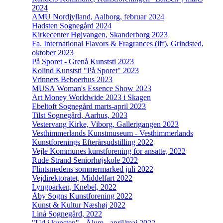
2024
AMU Nordjylland, Aalborg, februar 2024
Hadsten Sognegård 2024
Kirkecenter Højvangen, Skanderborg 2023
Fa. International Flavors & Fragrances (iff), Grindsted,
oktober 2023
På Sporet - Grenå Kunststi 2023
Kolind Kunststi "På Sporet" 2023
Vrinners Beboerhus 2023
MUSA Woman's Essence Show 2023
Art Money Worldwide 2023 i Skagen
Ebeltoft Sognegård marts-april 2023
Tilst Sognegård, Aarhus, 2023
Vestervang Kirke, Viborg, Gallerigangen 2023
Vesthimmerlands Kunstmuseum - Vesthimmerlands
Kunstforenings Efterårsudstilling 2022
Vejle Kommunes kunstforening for ansatte, 2022
Rude Strand Seniorhøjskole 2022
Flintsmedens sommermarked juli 2022
Vejdirektoratet, Middelfart 2022
Lyngparken, Knebel, 2022
Åby Sogns Kunstforening 2022
Kunst & Kultur Næshøj 2022
Linå Sognegård, 2022
"Ud i kunsten" - Ålum - april/maj 2022